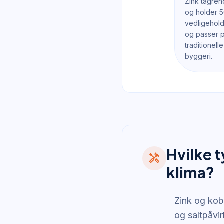
Zink tagren
og holder 5
vedligeholde
og passer p
traditionel
byggeri.
Hvilke 
handyman
klima?
Zink og kob
og saltpåvir