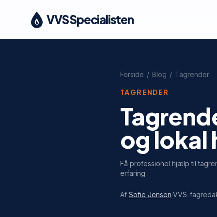
VVS Specialisten
Forside
/
Blog
/
Tagrender
TAGRENDER
Tagrender
og lokal
Få professionel hjælp til tagr
erfaring.
Af
Sofie Jensen
·
VVS-fagreda