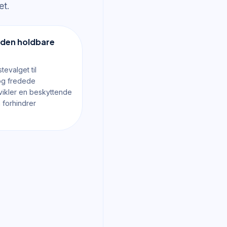
et.
 den holdbare
tevalget til
og fredede
vikler en beskyttende
m forhindrer