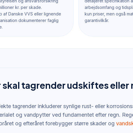
tyrelsen og ansvarsforsikring
detaljeret specifikation a
llioner kr. per skade.
arbejdsomfang og tidspl
 af Danske VVS eller lignende
kun priser, men også mat
nisation dokumenterer faglig
garantivilkår.
e.
 skal tagrender udskiftes eller
kte tagrender inkluderer synlige rust- eller korrosions
terialet og vandpytter ved fundamentet efter regn. Re
foråret og efteråret forebygger større skader og
vands