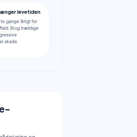
længer levetiden
o gange årligt for
fald. Brug trælstige
gressive
an skade
de-