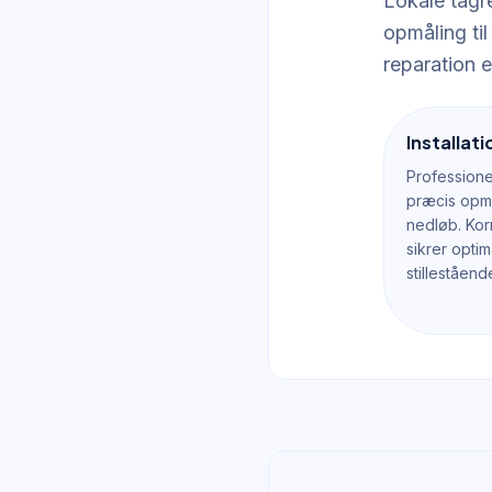
Lokale tagre
opmåling til
reparation e
Installat
Professione
præcis opmå
nedløb. Kor
sikrer opti
stilleståend