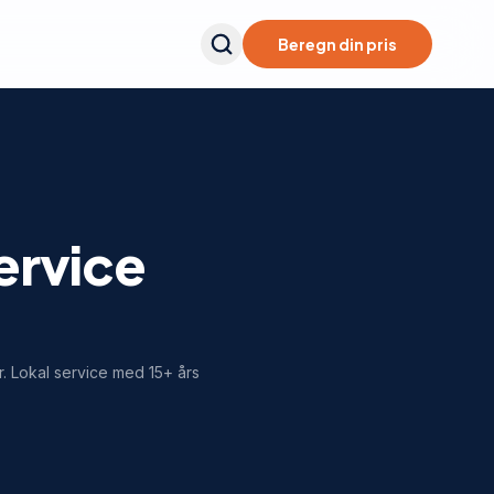
Beregn din pris
service
r. Lokal service med 15+ års