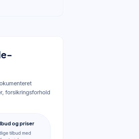
de-
 dokumenteret
, forsikringsforhold
lbud og priser
tlige tilbud med