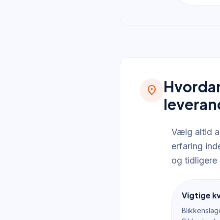
Hvordan
location_on
leveran
Vælg altid 
erfaring in
og tidligere
Vigtige kv
Blikkenslage