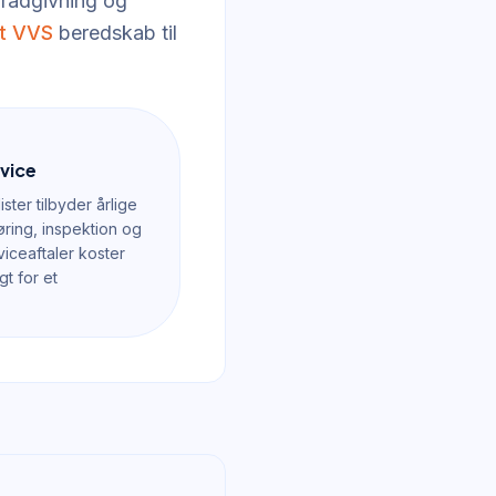
a rådgivning og
t VVS
beredskab til
vice
ter tilbyder årlige
ring, inspektion og
viceaftaler koster
gt for et