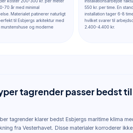
der koster 200-300 kr. per meter
Installationsarbejde fakt
0-70 år med minimal
550 kr. per time. En sta
lse. Materialet patinerer naturligt
installation tager 6-8 ti
erfekt til Esbjergs arkitektur med
hvilket svarer til arbej
le murstenshuse og moderne
2.400-4.400 kr.
typer tagrender passer bedst ti
ber tagrender klarer bedst Esbjergs maritime klima med
kning fra Vesterhavet. Disse materialer korroderer ikk