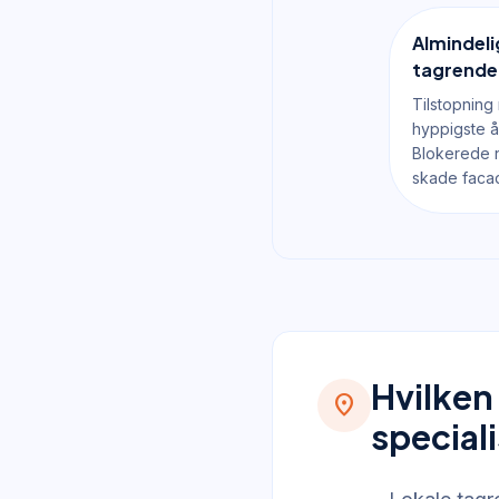
Almindel
tagrende
Tilstopning
hyppigste å
Blokerede n
skade facad
Hvilken
location_on
special