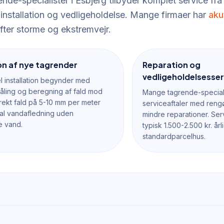
nde-specialister i Esbjerg tilbyder komplet service fr
 installation og vedligeholdelse. Mange firmaer har
aku
fter storme og ekstremvejr.
ion af nye tagrender
Reparation og
vedligeholdelsesser
l installation begynder med
ling og beregning af fald mod
Mange tagrende-specialis
rekt fald på 5-10 mm per meter
serviceaftaler med rengø
mal vandafledning uden
mindre reparationer. Ser
e vand.
typisk 1.500-2.500 kr. årli
standardparcelhus.