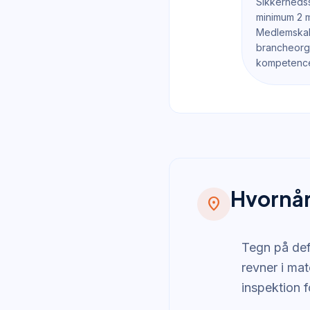
Sikkerhedss
minimum 2 mi
Medlemskab
brancheorga
kompetenc
Hvornår
location_on
Tegn på defe
revner i ma
inspektion 