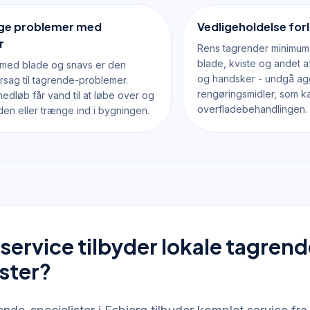
ige problemer med
Vedligeholdelse for
r
Rens tagrender minimum t
blade, kviste og andet af
 med blade og snavs er den
og handsker - undgå ag
rsag til tagrende-problemer.
rengøringsmidler, som k
edløb får vand til at løbe over og
overfladebehandlingen.
en eller trænge ind i bygningen.
 service tilbyder lokale tagren
ister?