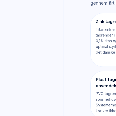
gennem årti
Zink tagr
Titanzink er
tagrender i
0,1% titan o
optimal sty
det danske 
Plast tagr
anvendel
PVC-tagrend
sommerhuse
Systemerne
kræver ikke