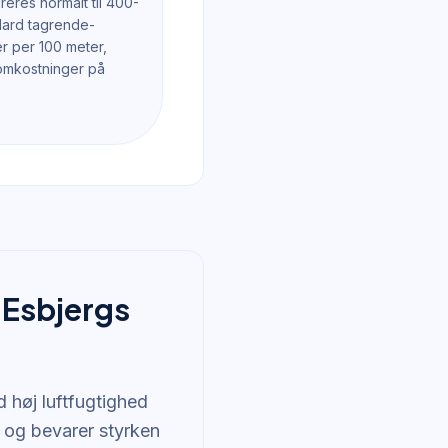
ureres normalt til 400-
ndard tagrende-
mer per 100 meter,
dsomkostninger på
l Esbjergs
 høj luftfugtighed
e og bevarer styrken