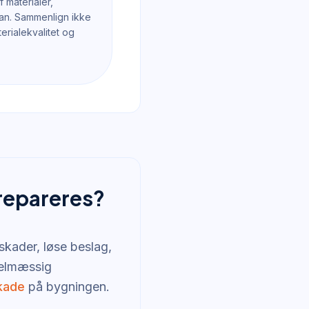
f materialer,
an. Sammenlign ikke
erialekvalitet og
 repareres?
skader, løse beslag,
gelmæssig
kade
på bygningen.