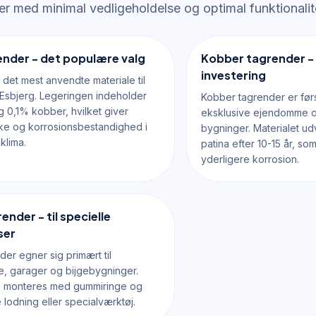
er med minimal vedligeholdelse og optimal funktionalit
ender - det populære valg
Kobber tagrender -
investering
 det mest anvendte materiale til
 Esbjerg. Legeringen indeholder
Kobber tagrender er førs
g 0,1% kobber, hvilket giver
eksklusive ejendomme 
rke og korrosionsbestandighed i
bygninger. Materialet ud
klima.
patina efter 10-15 år, so
yderligere korrosion.
ender - til specielle
ser
er egner sig primært til
, garager og bijgebygninger.
 monteres med gummiringe og
 lodning eller specialværktøj.