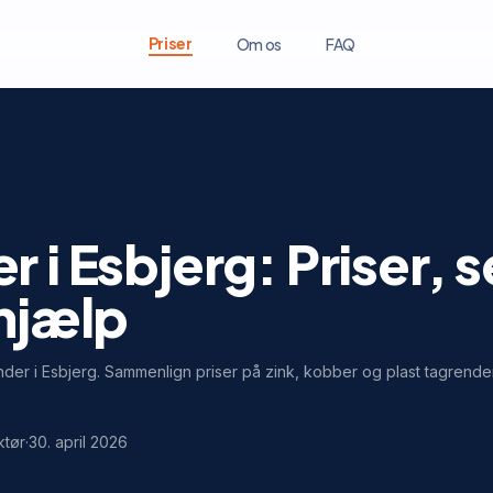
Priser
Om os
FAQ
 i Esbjerg: Priser, 
 hjælp
ender i Esbjerg. Sammenlign priser på zink, kobber og plast tagrende
ktør
·
30. april 2026