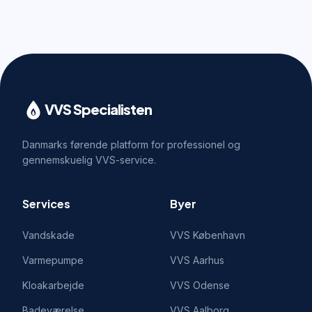
VVS Specialisten
Danmarks førende platform for professionel og
gennemskuelig VVS-service.
Services
Byer
Vandskade
VVS
København
Varmepumpe
VVS
Aarhus
Kloakarbejde
VVS
Odense
Badeværelse
VVS
Aalborg