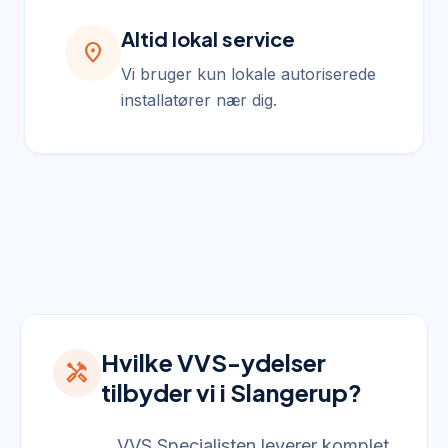
Altid lokal service
location_on
Vi bruger kun lokale autoriserede
installatører nær dig.
Hvilke VVS-ydelser
handyman
tilbyder vi i Slangerup?
VVS Specialisten leverer komplet