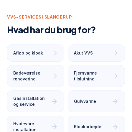
VVS-SERVICES I
SLANGERUP
Hvad har du brug for?
arrow_forward
arrow_forward
Afløb og kloak
Akut VVS
Badeværelse
Fjernvarme
arrow_forward
arrow_forward
renovering
tilslutning
Gasinstallation
arrow_forward
arrow_forward
Gulvvarme
og service
Hvidevare
arrow_forward
arrow_forward
Kloakarbejde
installation