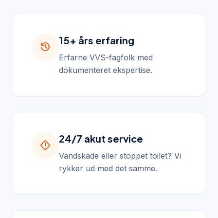
15+ års erfaring
history
Erfarne VVS-fagfolk med
dokumenteret ekspertise.
24/7 akut service
emergency_home
Vandskade eller stoppet toilet? Vi
rykker ud med det samme.