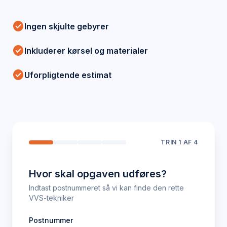
check_circle
Ingen skjulte gebyrer
check_circle
Inkluderer kørsel og materialer
check_circle
Uforpligtende estimat
TRIN
1
AF 4
Hvor skal opgaven udføres?
Indtast postnummeret så vi kan finde den rette
VVS-tekniker
Postnummer