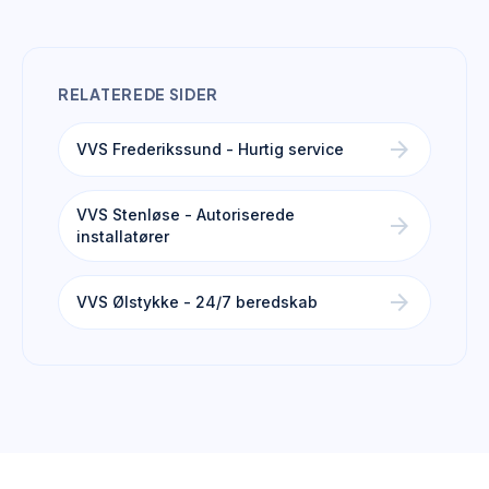
RELATEREDE SIDER
arrow_forward
VVS Frederikssund - Hurtig service
VVS Stenløse - Autoriserede
arrow_forward
installatører
arrow_forward
VVS Ølstykke - 24/7 beredskab