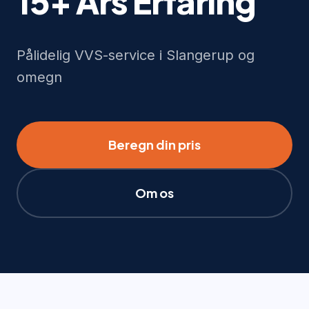
15+ Års Erfaring
Pålidelig VVS-service i Slangerup og
omegn
Beregn din pris
Om os