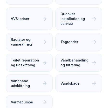
Quooker
arrow_forward
arrow_forward
VVS-priser
installation og
service
Radiator og
arrow_forward
arrow_forward
Tagrender
varmeanlæg
Toilet reparation
Vandbehandling
arrow_forward
arrow_forward
og udskiftning
og filtrering
Vandhane
arrow_forward
arrow_forward
Vandskade
udskiftning
arrow_forward
Varmepumpe