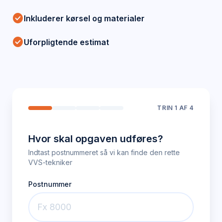
check_circle
Inkluderer kørsel og materialer
check_circle
Uforpligtende estimat
TRIN
1
AF 4
Hvor skal opgaven udføres?
Indtast postnummeret så vi kan finde den rette
VVS-tekniker
Postnummer