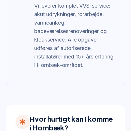
Vi leverer komplet VVS-service:
akut udrykninger, rørarbejde,
varmeanlæg,
badeværelsesrenoveringer og
kloakservice. Alle opgaver
udføres af autoriserede
installatører med 15+ års erfaring
i Hornbæk-området.
Hvor hurtigt kan I komme
emergency
i Hornbæk?