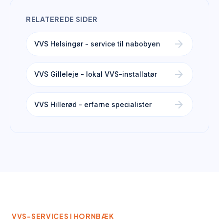
RELATEREDE SIDER
arrow_forward
VVS Helsingør - service til nabobyen
arrow_forward
VVS Gilleleje - lokal VVS-installatør
arrow_forward
VVS Hillerød - erfarne specialister
VVS-SERVICES I
HORNBÆK