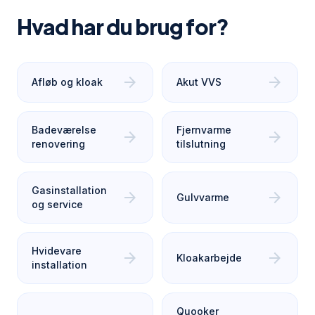
Hvad har du brug for?
arrow_forward
arrow_forward
Afløb og kloak
Akut VVS
Badeværelse
Fjernvarme
arrow_forward
arrow_forward
renovering
tilslutning
Gasinstallation
arrow_forward
arrow_forward
Gulvvarme
og service
Hvidevare
arrow_forward
arrow_forward
Kloakarbejde
installation
Quooker