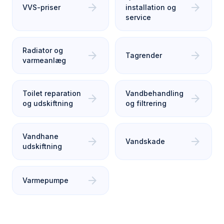
arrow_forward
arrow_forward
VVS-priser
installation og
service
Radiator og
arrow_forward
arrow_forward
Tagrender
varmeanlæg
Toilet reparation
Vandbehandling
arrow_forward
arrow_forward
og udskiftning
og filtrering
Vandhane
arrow_forward
arrow_forward
Vandskade
udskiftning
arrow_forward
Varmepumpe