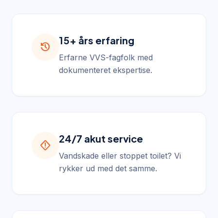
15+ års erfaring
history
Erfarne VVS-fagfolk med
dokumenteret ekspertise.
24/7 akut service
emergency_home
Vandskade eller stoppet toilet? Vi
rykker ud med det samme.