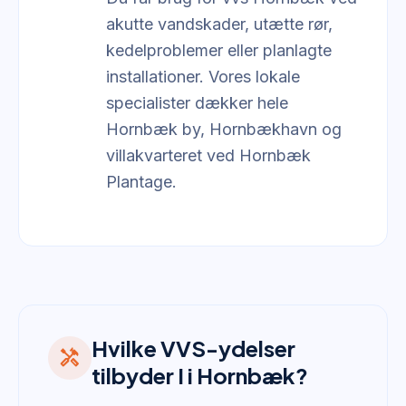
akutte vandskader, utætte rør,
kedelproblemer eller planlagte
installationer. Vores lokale
specialister dækker hele
Hornbæk by, Hornbækhavn og
villakvarteret ved Hornbæk
Plantage.
Hvilke VVS-ydelser
handyman
tilbyder I i Hornbæk?