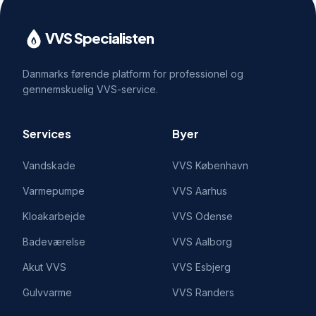
VVS Specialisten
Danmarks førende platform for professionel og
gennemskuelig VVS-service.
Services
Byer
Vandskade
VVS
København
Varmepumpe
VVS
Aarhus
Kloakarbejde
VVS
Odense
Badeværelse
VVS
Aalborg
Akut VVS
VVS
Esbjerg
Gulvvarme
VVS
Randers