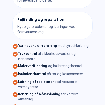
rutinevedligeholdelse:
Fejlfinding og reparation
Hyppige problemer og løsninger ved
fjernvarmeanlæg:
check_circle
Varmeveksler-rensning
med syrecirkulering
check_circle
Trykkontrol
af sikkerhedsventiler og
manometre
check_circle
Målerverificering
og kalibreringskontrol
check_circle
Isolationskontrol
på rør og komponenter
check_circle
Luftning af radiatorer
ved reduceret
varmeydelse
check_circle
Rensning af målervisning
for korrekt
aflæsning