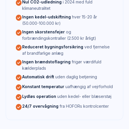
check_circle
Nul CO2-udledning
i 2024 med fuld
klimaneutralitet
check_circle
Ingen kedel-udskiftning
hver 15-20 år
(50.000-100.000 kr)
check_circle
Ingen skorstensfejer
og
forbrændingskontraller (2.500 kr årligt)
check_circle
Reduceret bygningsforsikring
ved fjernelse
af brandfarlige anlæg
check_circle
Ingen brændstoflagring
frigør værdifuld
kælderplads
check_circle
Automatisk drift
uden daglig betjening
check_circle
Konstant temperatur
uafhængig af vejrforhold
check_circle
Lydløs operation
uden kedel- eller blæserstøj
check_circle
24/7 overvågning
fra HOFORs kontrolcenter