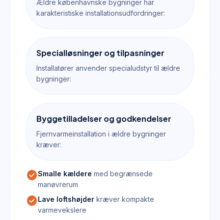
Ældre københavnske bygninger har
karakteristiske installationsudfordringer:
Specialløsninger og tilpasninger
Installatører anvender specialudstyr til ældre
bygninger:
Byggetilladelser og godkendelser
Fjernvarmeinstallation i ældre bygninger
kræver:
check_circle
Smalle kældere
med begrænsede
manøvrerum
check_circle
Lave loftshøjder
kræver kompakte
varmevekslere