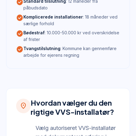
check_circle
Standard tilslutning
: 12 måneder fra
påbudsdato
check_circle
Komplicerede installationer
: 18 måneder ved
særlige forhold
check_circle
Bødestraf
: 10.000-50.000 kr ved overskridelse
af frister
check_circle
Tvangstilslutning
: Kommune kan gennemføre
arbejde for ejerens regning
Hvordan vælger du den
location_on
rigtige VVS-installatør?
Vælg autoriseret VVS-installatør