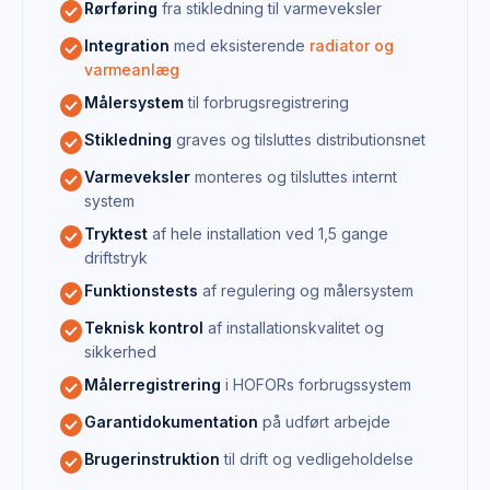
check_circle
Rørføring
fra stikledning til varmeveksler
check_circle
Integration
med eksisterende
radiator og
varmeanlæg
check_circle
Målersystem
til forbrugsregistrering
check_circle
Stikledning
graves og tilsluttes distributionsnet
check_circle
Varmeveksler
monteres og tilsluttes internt
system
check_circle
Tryktest
af hele installation ved 1,5 gange
driftstryk
check_circle
Funktionstests
af regulering og målersystem
check_circle
Teknisk kontrol
af installationskvalitet og
sikkerhed
check_circle
Målerregistrering
i HOFORs forbrugssystem
check_circle
Garantidokumentation
på udført arbejde
check_circle
Brugerinstruktion
til drift og vedligeholdelse