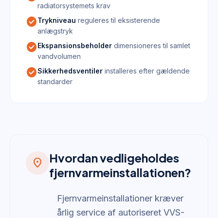
radiatorsystemets krav
check_circle
Trykniveau
reguleres til eksisterende
anlægstryk
check_circle
Ekspansionsbeholder
dimensioneres til samlet
vandvolumen
check_circle
Sikkerhedsventiler
installeres efter gældende
standarder
Hvordan vedligeholdes
location_on
fjernvarmeinstallationen?
Fjernvarmeinstallationer kræver
årlig service af autoriseret VVS-