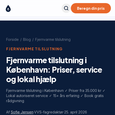
Beregn din pris
Forside
/
Blog
/
Fjernvarme tilslutning
FJERNVARME TILSLUTNING
Fjernvarme tilslutning i
København: Priser, service
og lokal hjælp
Fjernvarme tilslutning i København ✓ Priser fra 35.000 kr ✓
Lokal autoriseret service ✓ 15+ års erfaring ✓ Book gratis
rådgivning
Af
Sofie Jensen
·
VVS-fagredaktør
·
25. april 2026