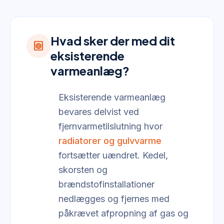
Hvad sker der med dit
heat_pump
eksisterende
varmeanlæg?
Eksisterende varmeanlæg
bevares delvist ved
fjernvarmetilslutning hvor
radiatorer og gulvvarme
fortsætter uændret. Kedel,
skorsten og
brændstofinstallationer
nedlægges og fjernes med
påkrævet afpropning af gas og