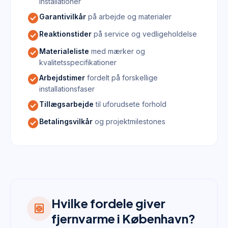
installationer
check_circle
Garantivilkår
på arbejde og materialer
check_circle
Reaktionstider
på service og vedligeholdelse
check_circle
Materialeliste
med mærker og
kvalitetsspecifikationer
check_circle
Arbejdstimer
fordelt på forskellige
installationsfaser
check_circle
Tillægsarbejde
til uforudsete forhold
check_circle
Betalingsvilkår
og projektmilestones
Hvilke fordele giver
heat_pump
fjernvarme i København?