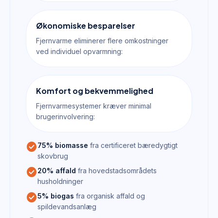
Økonomiske besparelser
Fjernvarme eliminerer flere omkostninger
ved individuel opvarmning:
Komfort og bekvemmelighed
Fjernvarmesystemer kræver minimal
brugerinvolvering:
check_circle
75% biomasse
fra certificeret bæredygtigt
skovbrug
check_circle
20% affald
fra hovedstadsområdets
husholdninger
check_circle
5% biogas
fra organisk affald og
spildevandsanlæg