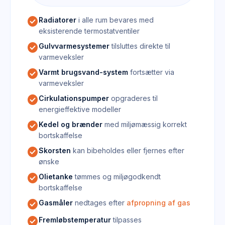
check_circle
Radiatorer
i alle rum bevares med
eksisterende termostatventiler
check_circle
Gulvvarmesystemer
tilsluttes direkte til
varmeveksler
check_circle
Varmt brugsvand-system
fortsætter via
varmeveksler
check_circle
Cirkulationspumper
opgraderes til
energieffektive modeller
check_circle
Kedel og brænder
med miljømæssig korrekt
bortskaffelse
check_circle
Skorsten
kan bibeholdes eller fjernes efter
ønske
check_circle
Olietanke
tømmes og miljøgodkendt
bortskaffelse
check_circle
Gasmåler
nedtages efter
afpropning af gas
check_circle
Fremløbstemperatur
tilpasses