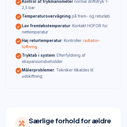
check_circle
Kontrol af trykmanometer
normal driftstryk 1-
2,5 bar
check_circle
Temperaturovervågning
på frem- og returløb
check_circle
Lav fremløbstemperatur
: Kontakt HOFOR for
nettemperatur
check_circle
Høj returtemperatur
: Kontroller
radiator-
luftning
check_circle
Tryktab i system
: Efterfyldning af
ekspansionsbeholder
check_circle
Målerproblemer
: Tekniker tilkaldes til
udskiftning
Særlige forhold for ældre
handyman