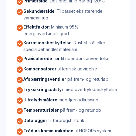
check_circle
Primærside
: Designet til 16 bar og 120°C
check_circle
Sekundærside
: Tilpasset eksisterende
varmeanlæg
check_circle
Effektfaktor
: Minimum 95%
energioverførselsgrad
check_circle
Korrosionsbeskyttelse
: Rustfrit stål eller
specialbehandlet materiale
check_circle
Præisolerede rør
til udendørs anvendelse
check_circle
Kompensatorer
til termisk udvidelse
check_circle
Afspærringsventiler
på frem- og returløb
check_circle
Tryksikringsudstyr
med overtryksbeskyttelse
check_circle
Ultralydsmålere
med fjernudlæsning
check_circle
Temperaturføler
på frem- og returløb
check_circle
Datalogger
til forbrugshistorik
check_circle
Trådløs kommunikation
til HOFORs system