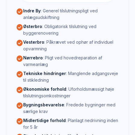
check_circle
Indre By
: Generel tilslutningspligt ved
anlægsudskiftning
check_circle
Østerbro
: Obligatorisk tilslutning ved
byggerenovering
check_circle
Vesterbro
: Påkrævet ved ophør af individuel
opvarmning
check_circle
Nørrebro
: Pligt ved hovedreparation af
varmeanlæg
check_circle
Tekniske hindringer
: Manglende adgangsveje
til stikledning
check_circle
Økonomiske forhold
: Uforholdsmæssigt høje
tilslutningsomkostninger
check_circle
Bygningsbevarelse
: Fredede bygninger med
særlige krav
check_circle
Midlertidige forhold
: Planlagt nedrivning inden
for 5 år