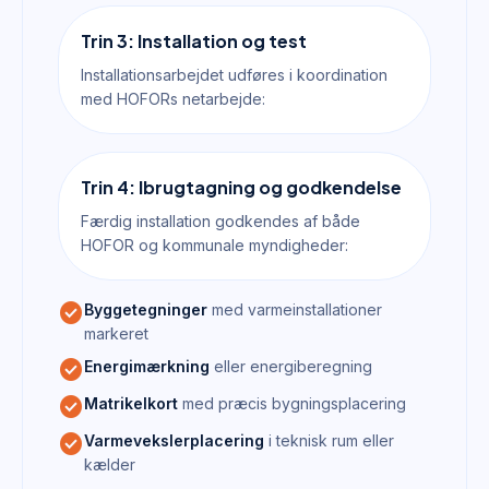
Trin 3: Installation og test
Installationsarbejdet udføres i koordination
med HOFORs netarbejde:
Trin 4: Ibrugtagning og godkendelse
Færdig installation godkendes af både
HOFOR og kommunale myndigheder:
check_circle
Byggetegninger
med varmeinstallationer
markeret
check_circle
Energimærkning
eller energiberegning
check_circle
Matrikelkort
med præcis bygningsplacering
check_circle
Varmevekslerplacering
i teknisk rum eller
kælder