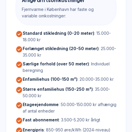
Årlige driftsomkostninger
Fjernvarme i København har faste og
variable omkostninger:
check_circle
Standard stikledning (0-20 meter)
: 15.000-
18.000 kr
check_circle
Forlænget stikledning (20-50 meter)
: 25.000-
35.000 kr
check_circle
Særlige forhold (over 50 meter)
: Individuel
beregning
check_circle
Enfamiliehus (100-150 m²)
: 20.000-35.000 kr
check_circle
Større enfamiliehus (150-250 m²)
: 35.000-
50.000 kr
check_circle
Etageejendomme
: 50.000-150.000 kr afhængig
af antal enheder
check_circle
Fast abonnement
: 3.500-5.200 kr årligt
check_circle
Energipris
: 850-950 øre/kWh (2024-niveau)