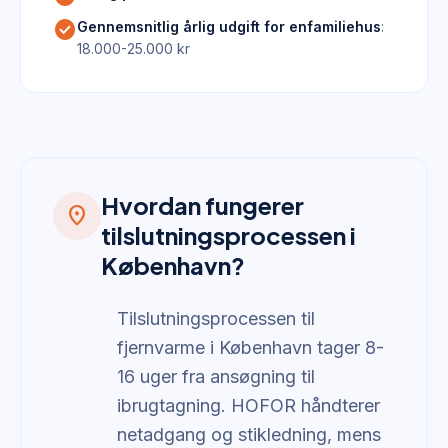
check_circle
Gennemsnitlig årlig udgift for enfamiliehus
:
18.000-25.000 kr
Hvordan fungerer
location_on
tilslutningsprocessen i
København?
Tilslutningsprocessen til
fjernvarme i København tager 8-
16 uger fra ansøgning til
ibrugtagning. HOFOR håndterer
netadgang og stikledning, mens