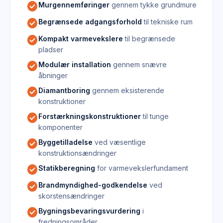
check_circle
Murgennemføringer
gennem tykke grundmure
check_circle
Begrænsede adgangsforhold
til tekniske rum
check_circle
Kompakt varmevekslere
til begrænsede
pladser
check_circle
Modulær installation
gennem snævre
åbninger
check_circle
Diamantboring
gennem eksisterende
konstruktioner
check_circle
Forstærkningskonstruktioner
til tunge
komponenter
check_circle
Byggetilladelse
ved væsentlige
konstruktionsændringer
check_circle
Statikberegning
for varmevekslerfundament
check_circle
Brandmyndighed-godkendelse
ved
skorstensændringer
check_circle
Bygningsbevaringsvurdering
i
fredningsområder