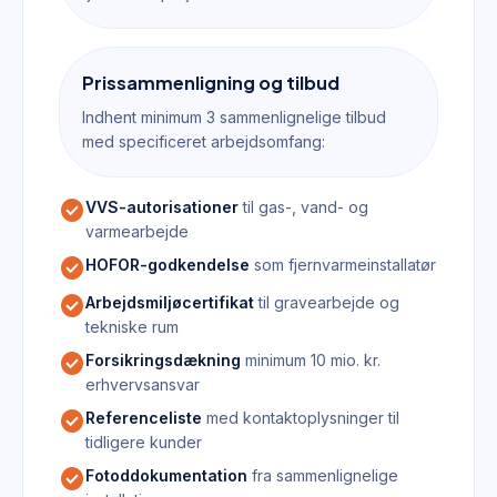
Prissammenligning og tilbud
Indhent minimum 3 sammenlignelige tilbud
med specificeret arbejdsomfang:
check_circle
VVS-autorisationer
til gas-, vand- og
varmearbejde
check_circle
HOFOR-godkendelse
som fjernvarmeinstallatør
check_circle
Arbejdsmiljøcertifikat
til gravearbejde og
tekniske rum
check_circle
Forsikringsdækning
minimum 10 mio. kr.
erhvervsansvar
check_circle
Referenceliste
med kontaktoplysninger til
tidligere kunder
check_circle
Fotoddokumentation
fra sammenlignelige