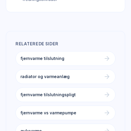
RELATEREDE SIDER
arrow_forward
fjernvarme tilslutning
arrow_forward
radiator og varmeanlæg
arrow_forward
fjernvarme tilslutningspligt
arrow_forward
fjernvarme vs varmepumpe
gulvvarme